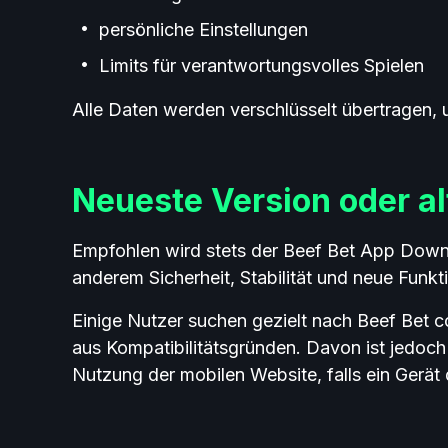
persönliche Einstellungen
Limits für verantwortungsvolles Spielen
Alle Daten werden verschlüsselt übertragen, 
Neueste Version oder al
Empfohlen wird stets der Beef Bet App Downl
anderem Sicherheit, Stabilität und neue Funkt
Einige Nutzer suchen gezielt nach Beef Bet
aus Kompatibilitätsgründen. Davon ist jedoch 
Nutzung der mobilen Website, falls ein Gerät d