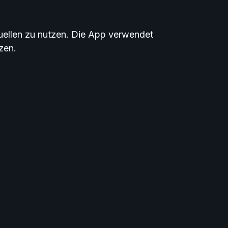
uellen zu nutzen. Die App verwendet
zen.