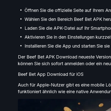
Öffnen Sie die offizielle Seite auf Ihrem A
Wählen Sie den Bereich Beef Bet APK her
Laden Sie die APK-Datei auf Ihr Smartph
Aktivieren Sie in den Einstellungen kurzze
Installieren Sie die App und starten Sie sie
Der Beef Bet APK Download neueste Version en
können Sie sich sofort anmelden oder ein neu
Beef Bet App Download für iOS
Auch für Apple-Nutzer gibt es eine mobile L
funktioniert ähnlich wie eine native Anwendu