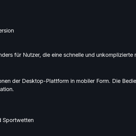
ersion
ders für Nutzer, die eine schnelle und unkompliziert
ionen der Desktop-Plattform in mobiler Form. Die Bed
ation.
nd Sportwetten