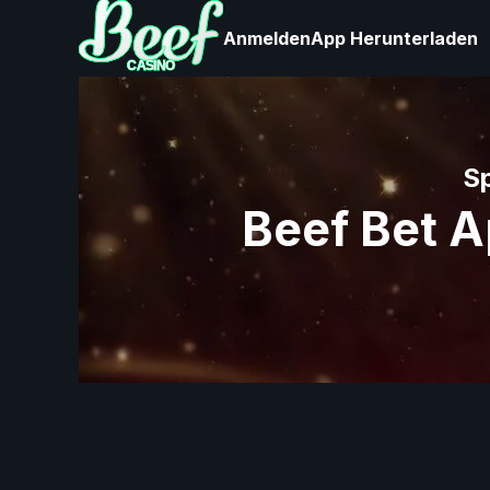
Anmelden
App Herunterladen
Sp
Beef Bet A